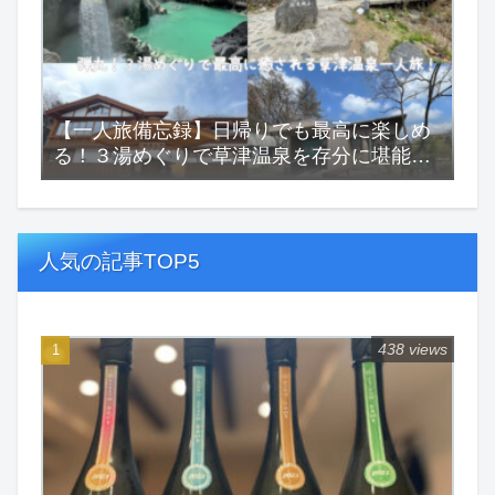
【一人旅備忘録】日帰りでも最高に楽しめ
る！３湯めぐりで草津温泉を存分に堪能す
る一人旅！
人気の記事TOP5
438 views