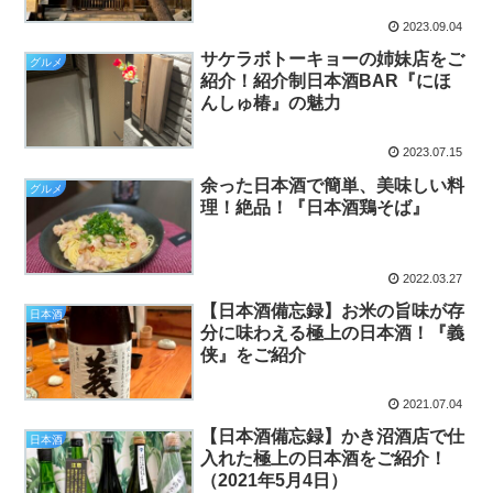
2023.09.04
サケラボトーキョーの姉妹店をご
グルメ
紹介！紹介制日本酒BAR『にほ
んしゅ椿』の魅力
2023.07.15
余った日本酒で簡単、美味しい料
グルメ
理！絶品！『日本酒鶏そば』
2022.03.27
【日本酒備忘録】お米の旨味が存
日本酒
分に味わえる極上の日本酒！『義
侠』をご紹介
2021.07.04
【日本酒備忘録】かき沼酒店で仕
日本酒
入れた極上の日本酒をご紹介！
（2021年5月4日）