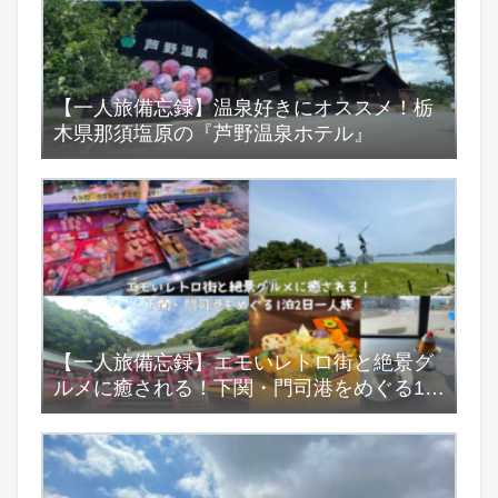
【一人旅備忘録】温泉好きにオススメ！栃
木県那須塩原の『芦野温泉ホテル』
【一人旅備忘録】エモいレトロ街と絶景グ
ルメに癒される！下関・門司港をめぐる1泊
2日一人旅