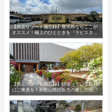
【共立リゾート備忘録】鹿児島ならここが
オススメ！極上のひとときを『ラビスタ霧
島ヒルズ』で…
【共立リゾート備忘録】頑張っている自分
にご褒美を！和歌山県白浜市の癒しの宿
『浜千鳥の湯 海舟』