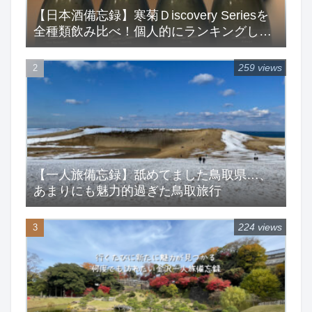
【日本酒備忘録】寒菊Ｄiscovery Seriesを
全種類飲み比べ！個人的にランキングして
みた！
259 views
【一人旅備忘録】舐めてました鳥取県…、
あまりにも魅力的過ぎた鳥取旅行
224 views