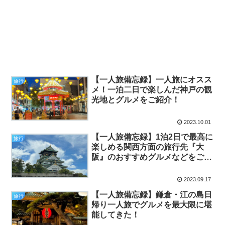
【一人旅備忘録】一人旅にオスス
旅行
メ！一泊二日で楽しんだ神戸の観
光地とグルメをご紹介！
2023.10.01
【一人旅備忘録】1泊2日で最高に
旅行
楽しめる関西方面の旅行先『大
阪』のおすすめグルメなどをご紹
介！
2023.09.17
【一人旅備忘録】鎌倉・江の島日
旅行
帰り一人旅でグルメを最大限に堪
能してきた！