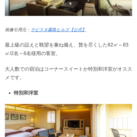
画像引用元：
ラビスタ霧島ヒルズ【公式】
最上級の設えと眺望を兼ね備え、贅を尽くした82㎡～83
㎡/2名～6名様用の客室。
大人数での宿泊はコーナースイートか特別和洋室がオスス
メです。
特別和洋室