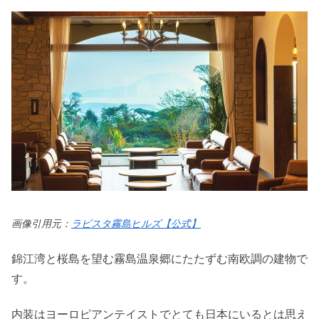
画像引用元：
ラビスタ霧島ヒルズ【公式】
錦江湾と桜島を望む霧島温泉郷にたたずむ南欧調の建物で
す。
内装はヨーロピアンテイストでとても日本にいるとは思え