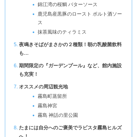
錦江湾の桜鯛 バターソース
鹿児島産黒豚のロースト ポルト酒ソー
ス
抹茶風味のティラミス
夜鳴きそばがまさかの２種類！朝の乳酸菌飲料
も…
期間限定の『ガーデンプール』など、館内施設
も充実！
オススメの周辺観光地
霧島町蒸留所
霧島神宮
霧島 神話の里公園
たまには自分へのご褒美でラビスタ霧島ヒルズ
へ！