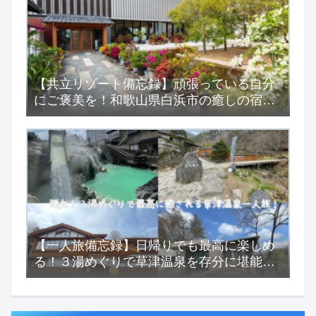
【共立リゾート備忘録】頑張っている自分
にご褒美を！和歌山県白浜市の癒しの宿
『浜千鳥の湯 海舟』
【一人旅備忘録】日帰りでも最高に楽しめ
る！３湯めぐりで草津温泉を存分に堪能す
る一人旅！