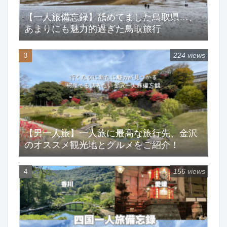
【一人旅備忘録】舐めてました鳥取県…、
あまりにも魅力的過ぎた鳥取旅行
224 views
【男一人旅】一人旅に最高な旅行先、金沢
のオススメ観光地とグルメをご紹介！
156 views