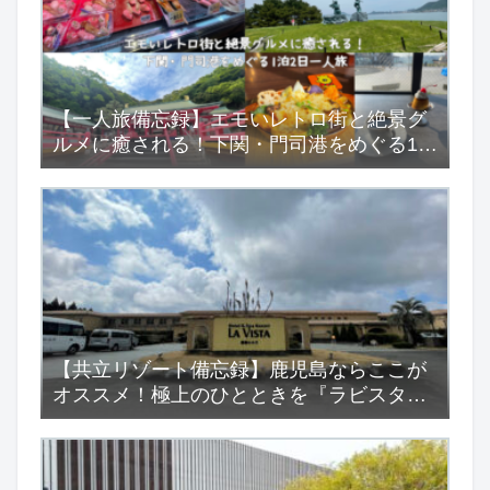
【一人旅備忘録】エモいレトロ街と絶景グ
ルメに癒される！下関・門司港をめぐる1泊
2日一人旅
【共立リゾート備忘録】鹿児島ならここが
オススメ！極上のひとときを『ラビスタ霧
島ヒルズ』で…