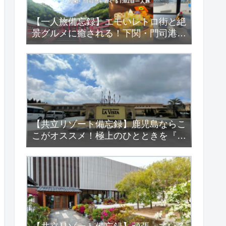
【一人旅備忘録】エモいレトロ街と絶
景グルメに癒される！下関・門司港を
めぐる1泊2日一人旅
【共立リゾート備忘録】鹿児島ならこ
こがオススメ！極上のひとときを『ラ
ビスタ霧島ヒルズ』で…