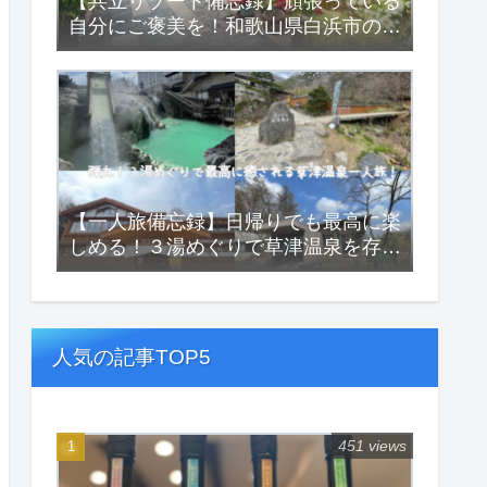
【共立リゾート備忘録】頑張っている
自分にご褒美を！和歌山県白浜市の癒
しの宿『浜千鳥の湯 海舟』
【一人旅備忘録】日帰りでも最高に楽
しめる！３湯めぐりで草津温泉を存分
に堪能する一人旅！
人気の記事TOP5
451 views