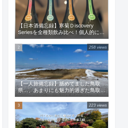
【日本酒備忘録】寒菊Ｄiscovery
Seriesを全種類飲み比べ！個人的にラ
ンキングしてみた！
258 views
【一人旅備忘録】舐めてました鳥取
県…、あまりにも魅力的過ぎた鳥取旅
行
223 views