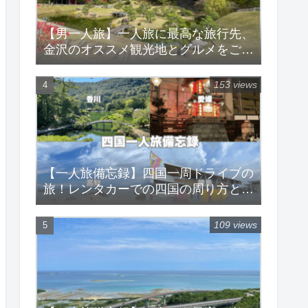
【男一人旅】一人旅に最高な旅行先、
金沢のオススメ観光地とグルメをご紹
介！
153 views
【一人旅備忘録】四国一周ドライブの
旅！レンタカーでの四国の周り方とお
すすめスポットをご紹介！
109 views