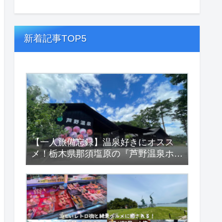
新着記事TOP5
【一人旅備忘録】温泉好きにオスス
メ！栃木県那須塩原の『芦野温泉ホテ
ル』