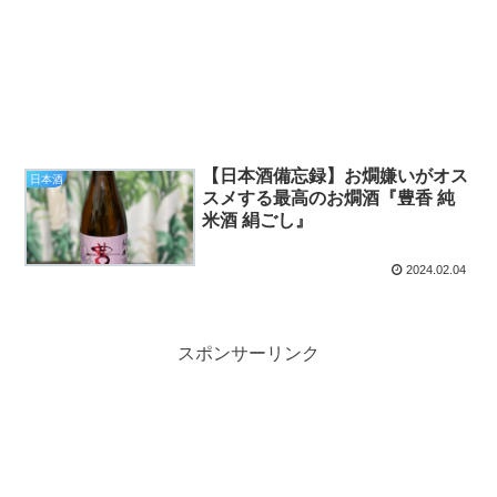
【日本酒備忘録】お燗嫌いがオス
日本酒
スメする最高のお燗酒『豊香 純
米酒 絹ごし』
2024.02.04
スポンサーリンク