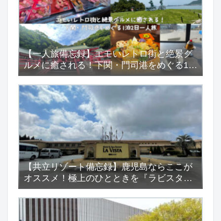
【一人旅備忘録】エモいレトロ街と絶景グ
ルメに癒される！下関・門司港をめぐる1泊
2日一人旅
【共立リゾート備忘録】鹿児島ならここが
オススメ！極上のひとときを『ラビスタ霧
島ヒルズ』で…