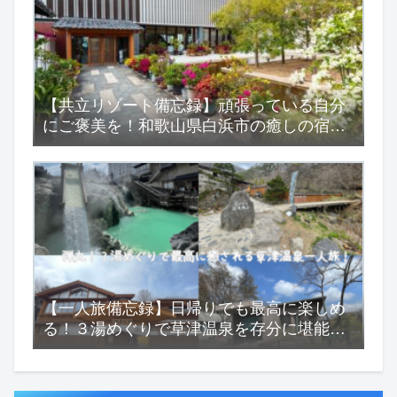
【共立リゾート備忘録】頑張っている自分
にご褒美を！和歌山県白浜市の癒しの宿
『浜千鳥の湯 海舟』
【一人旅備忘録】日帰りでも最高に楽しめ
る！３湯めぐりで草津温泉を存分に堪能す
る一人旅！