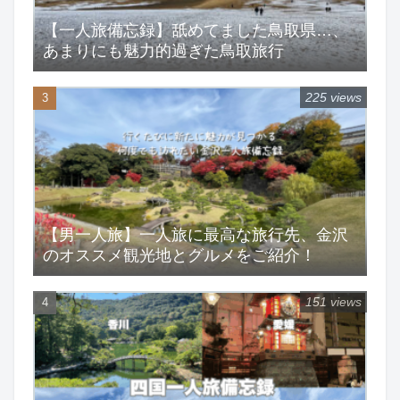
【一人旅備忘録】舐めてました鳥取県…、
あまりにも魅力的過ぎた鳥取旅行
225 views
【男一人旅】一人旅に最高な旅行先、金沢
のオススメ観光地とグルメをご紹介！
151 views