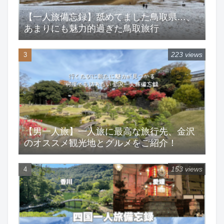
【一人旅備忘録】舐めてました鳥取県…、
あまりにも魅力的過ぎた鳥取旅行
223 views
【男一人旅】一人旅に最高な旅行先、金沢
のオススメ観光地とグルメをご紹介！
153 views