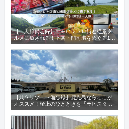
【一人旅備忘録】エモいレトロ街と絶景グ
ルメに癒される！下関・門司港をめぐる1泊
2日一人旅
【共立リゾート備忘録】鹿児島ならここが
オススメ！極上のひとときを『ラビスタ霧
島ヒルズ』で…