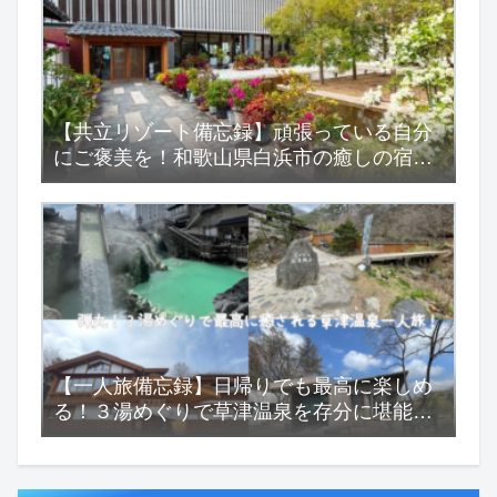
【共立リゾート備忘録】頑張っている自分
にご褒美を！和歌山県白浜市の癒しの宿
『浜千鳥の湯 海舟』
【一人旅備忘録】日帰りでも最高に楽しめ
る！３湯めぐりで草津温泉を存分に堪能す
る一人旅！