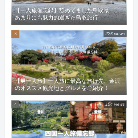
【一人旅備忘録】舐めてました鳥取県…、
あまりにも魅力的過ぎた鳥取旅行
226 views
【男一人旅】一人旅に最高な旅行先、金沢
のオススメ観光地とグルメをご紹介！
154 views