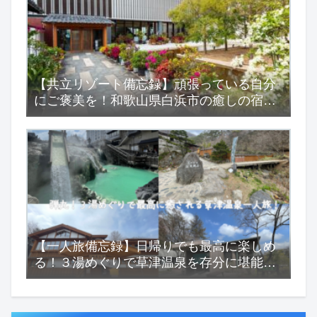
【共立リゾート備忘録】頑張っている自分
にご褒美を！和歌山県白浜市の癒しの宿
『浜千鳥の湯 海舟』
【一人旅備忘録】日帰りでも最高に楽しめ
る！３湯めぐりで草津温泉を存分に堪能す
る一人旅！