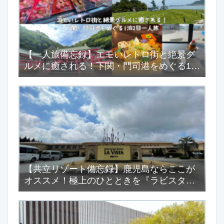
【一人旅備忘録】エモいレトロ街と絶景グ
ルメに癒される！下関・門司港をめぐる1泊
2日一人旅
【共立リゾート備忘録】鹿児島ならここが
オススメ！極上のひとときを『ラビスタ霧
島ヒルズ』で…