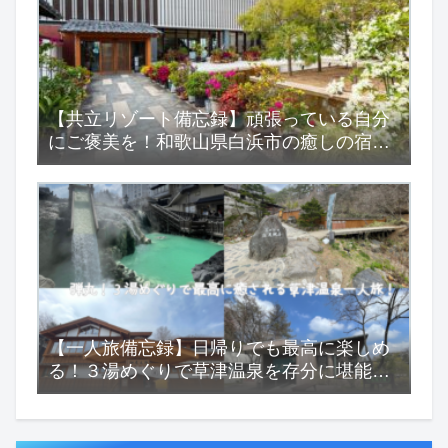
【共立リゾート備忘録】頑張っている自分
にご褒美を！和歌山県白浜市の癒しの宿
『浜千鳥の湯 海舟』
【一人旅備忘録】日帰りでも最高に楽しめ
る！３湯めぐりで草津温泉を存分に堪能す
る一人旅！