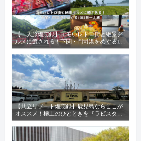
【一人旅備忘録】エモいレトロ街と絶景グ
ルメに癒される！下関・門司港をめぐる1泊
2日一人旅
【共立リゾート備忘録】鹿児島ならここが
オススメ！極上のひとときを『ラビスタ霧
島ヒルズ』で…