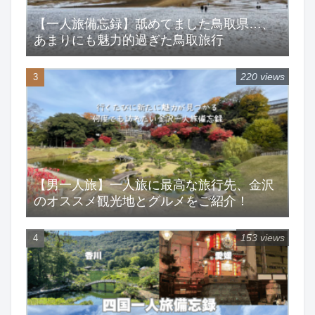
【一人旅備忘録】舐めてました鳥取県…、
あまりにも魅力的過ぎた鳥取旅行
220 views
【男一人旅】一人旅に最高な旅行先、金沢
のオススメ観光地とグルメをご紹介！
153 views