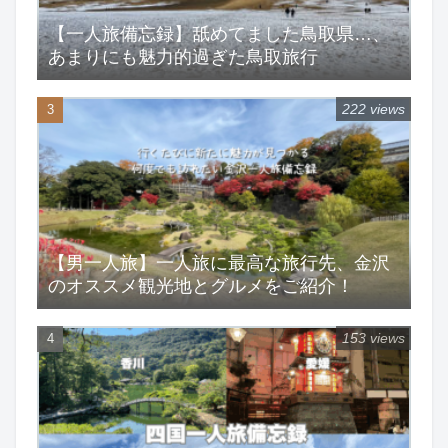
【一人旅備忘録】舐めてました鳥取県…、
あまりにも魅力的過ぎた鳥取旅行
222 views
【男一人旅】一人旅に最高な旅行先、金沢
のオススメ観光地とグルメをご紹介！
153 views