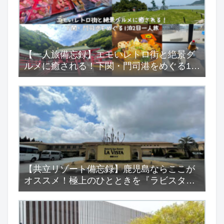
【一人旅備忘録】エモいレトロ街と絶景グ
ルメに癒される！下関・門司港をめぐる1泊
2日一人旅
【共立リゾート備忘録】鹿児島ならここが
オススメ！極上のひとときを『ラビスタ霧
島ヒルズ』で…