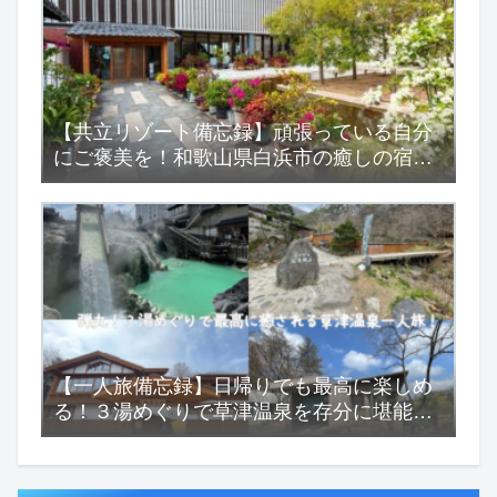
【共立リゾート備忘録】頑張っている自分
にご褒美を！和歌山県白浜市の癒しの宿
『浜千鳥の湯 海舟』
【一人旅備忘録】日帰りでも最高に楽しめ
る！３湯めぐりで草津温泉を存分に堪能す
る一人旅！